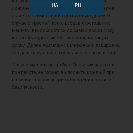
краской. Краска на доске - это лучше, чем
UA
RU
линолеум на доске. Обычно после линолеума
остается только снять прогнившую доску. В
случае с краской, использовав строгальную
машину, вы доберетесь до самой доски. Под
краской увидете чистую неповрежденную
доску. Далее возможна шлифовка и лакировка,
что даст полу новую жизнь и прекрасный вид.
Так как машина не требует больших навыков
при работе, ее может выполнить каждый при
наличии желания и при соблюдении техники
безопасности.