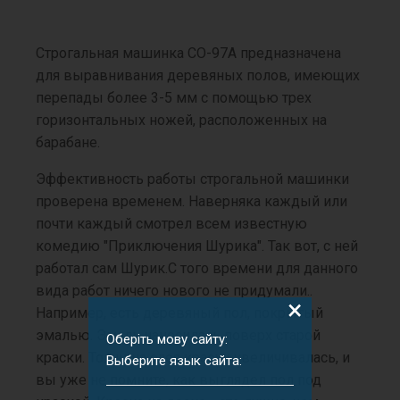
Строгальная машинка СО-97А предназначена
для выравнивания деревяных полов, имеющих
перепады более 3-5 мм с помощью трех
горизонтальных ножей, расположенных на
барабане.
Эффективность работы строгальной машинки
проверена временем. Наверняка каждый или
почти каждый смотрел всем известную
комедию "Приключения Шурика". Так вот, с ней
работал сам Шурик.С того времени для данного
вида работ ничего нового не придумали..
×
Например, есть деревяный пол, покрытый
эмалью. Эмаль наносилась поверх старой
Оберіть мову сайту:
краски. Толщина слоя краски увеличивалась, и
Выберите язык сайта:
вы уже не помните, как выглядел пол под