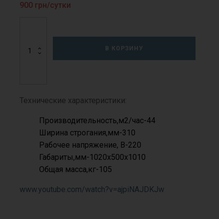
900
грн/сутки
Количество
товара
Машина
В КОРЗИНУ
для
строжки
деревянных
полов
СО-97A
Технические характеристики:
Производительность,м2/час-44
Ширина строгания,мм-310
Рабочее напряжение, В-220
Габариты,мм-1020х500х1010
Общая масса,кг-105
www.youtube.com/watch?v=ajpiNAJDKJw