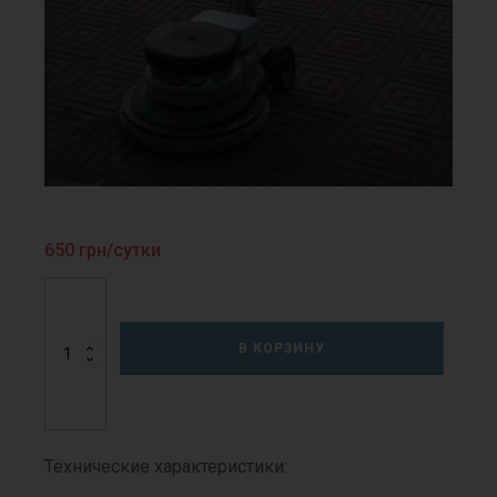
650
грн/сутки
Количество
товара
Шлифовальная
В КОРЗИНУ
однодисковая
машина
"WOLFF"
Технические характеристики: