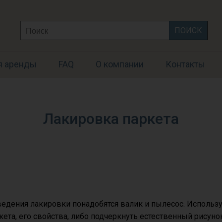
Search
for:
я аренды
FAQ
О компании
Контакты
Лакировка паркета
едения лакировки понадобятся валик и пылесос. Использ
кета, его свойства, либо подчеркнуть естественный рисуно