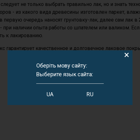
следует не только выбрать правильно лак, но и знать тех
оров - из какого вида древесины изготовлен паркет, вла
в первую очередь наносят грунтовку-лак, далее сам лак в 
- при наличии опыта работы со шпателем или валиком. Есл
ть к лакированию.
с гарантирует качественное и долговечное лаковое покры
×
Оберіть мову сайту:
Выберите язык сайта:
UA
RU