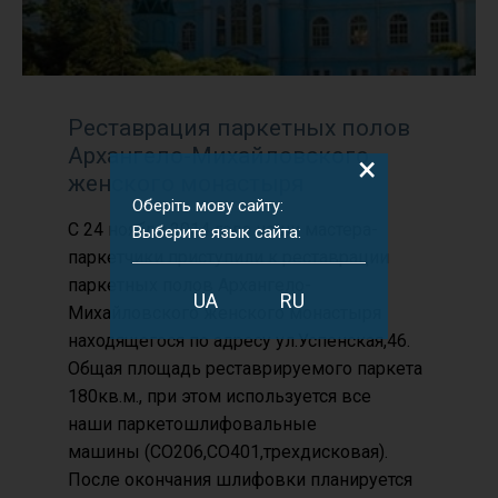
Реставрация паркетных полов
Архангело-Михайловского
×
женского монастыря
Оберіть мову сайту:
С 24 ноября 2014 года наши мастера-
Выберите язык сайта:
паркетчики приступили к реставрации
паркетных полов Архангело-
UA
RU
Михайловского женского монастыря
находящегося по адресу ул.Успенская,46.
Общая площадь реставрируемого паркета
180кв.м., при этом используется все
наши паркетошлифовальные
машины (СО206,СО401,трехдисковая).
После окончания шлифовки планируется