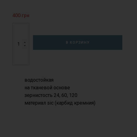
400
грн
Количество
товара
Наждачная
В КОРЗИНУ
бумага
400
мм
водостойкая
на тканевой основе
зернистость 24, 60, 120
материал sic (карбид кремния)