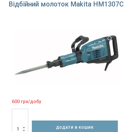
Відбійний молоток Makita HM1307C
600
грн/добу
Відбійний
молоток
Makita
ДОДАТИ В КОШИК
HM1307C