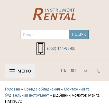
Search
for:
(063) 144-99-00
UA
RU
МЕНЮ
Головна
»
Оренда обладнання
»
Монтажний та
будівельний інструмент
»
Відбійний молоток Makita
HM1307C