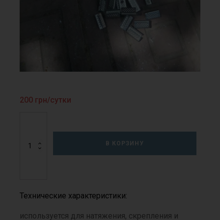
200
грн/сутки
Количество
товара
Натяжное
В КОРЗИНУ
устройство
для
упаковки
Технические характеристики:
используется для натяжения, скрепления и